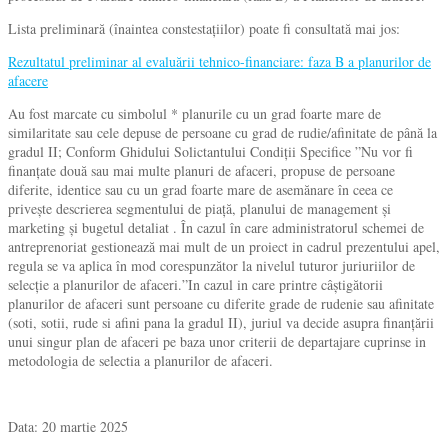
Lista preliminară (înaintea constestațiilor) poate fi consultată mai jos:
Rezultatul preliminar al evaluării tehnico-financiare: faza B a planurilor de
afacere
Au fost marcate cu simbolul * planurile cu un grad foarte mare de
similaritate sau cele depuse de persoane cu grad de rudie/afinitate de până la
gradul II; Conform Ghidului Solictantului Condiții Specifice ”Nu vor fi
finanțate două sau mai multe planuri de afaceri, propuse de persoane
diferite, identice sau cu un grad foarte mare de asemănare în ceea ce
privește descrierea segmentului de piață, planului de management și
marketing și bugetul detaliat . În cazul în care administratorul schemei de
antreprenoriat gestionează mai mult de un proiect in cadrul prezentului apel,
regula se va aplica în mod corespunzător la nivelul tuturor juriuriilor de
selecție a planurilor de afaceri.”In cazul in care printre câștigătorii
planurilor de afaceri sunt persoane cu diferite grade de rudenie sau afinitate
(soti, sotii, rude si afini pana la gradul II), juriul va decide asupra finanțării
unui singur plan de afaceri pe baza unor criterii de departajare cuprinse in
metodologia de selectia a planurilor de afaceri.
Data: 20 martie 2025