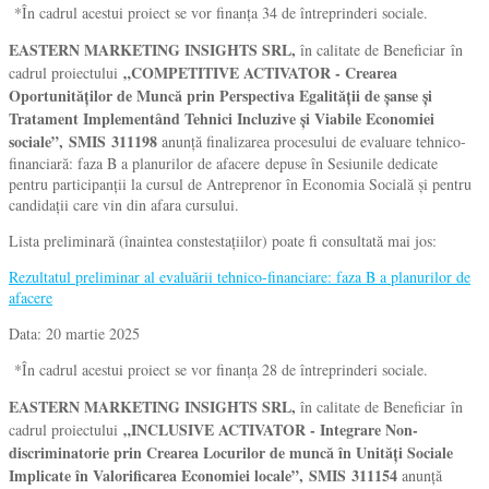
*În cadrul acestui proiect se vor finanța 34 de întreprinderi sociale.
EASTERN MARKETING INSIGHTS SRL,
în calitate de Beneficiar în
„COMPETITIVE ACTIVATOR - Crearea
cadrul proiectului
Oportunităților de Muncă prin Perspectiva Egalității de șanse și
Tratament Implementând Tehnici Incluzive și Viabile Economiei
sociale”, SMIS 311198
anunță finalizarea procesului de evaluare tehnico-
financiară: faza B a planurilor de afacere depuse în Sesiunile dedicate
pentru participanții la cursul de Antreprenor în Economia Socială și pentru
candidații care vin din afara cursului.
Lista preliminară (înaintea constestațiilor) poate fi consultată mai jos:
Rezultatul preliminar al evaluării tehnico-financiare: faza B a planurilor de
afacere
Data: 20 martie 2025
*În cadrul acestui proiect se vor finanța 28 de întreprinderi sociale.
EASTERN MARKETING INSIGHTS SRL,
în calitate de Beneficiar în
„INCLUSIVE ACTIVATOR - Integrare Non-
cadrul proiectului
discriminatorie prin Crearea Locurilor de muncă în Unități Sociale
Implicate în Valorificarea Economiei locale”, SMIS 311154
anunță