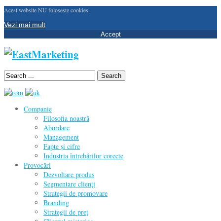
Acest website NU foloseste cookies.
Vezi mai mult
Accept
Search
Companie
Filosofia noastră
Abordare
Management
Fapte și cifre
Industria întrebărilor corecte
Provocări
Dezvoltare produs
Segmentare clienţi
Strategii de promovare
Branding
Strategii de preţ