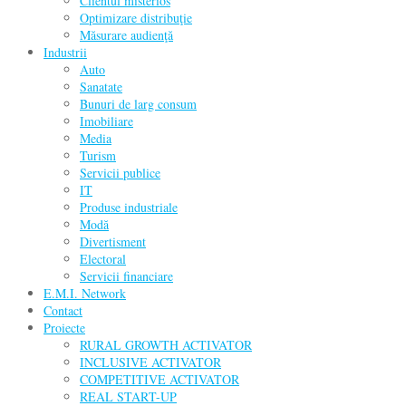
Clientul misterios
Optimizare distribuţie
Măsurare audienţă
Industrii
Auto
Sanatate
Bunuri de larg consum
Imobiliare
Media
Turism
Servicii publice
IT
Produse industriale
Modă
Divertisment
Electoral
Servicii financiare
E.M.I. Network
Contact
Proiecte
RURAL GROWTH ACTIVATOR
INCLUSIVE ACTIVATOR
COMPETITIVE ACTIVATOR
REAL START-UP