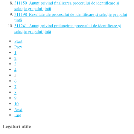
311150_Anunț privind finalizarea procesului de identificare și
selecție grupului țintă
311198_Rezultate ale procesului de identificare și selecție grupului
țintă
311241_Anunț privind prelungirea procesului de identificare și
selecție grupului țintă
Start
Prev
1
2
3
4
5
6
7
8
9
10
Next
End
Legături utile