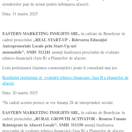
următorilor pași de urmat pentru înființarea afacerii.
Data: 31 martie 2025
EASTERN MARKETING INSIGHTS SRL,
în calitate de Beneficiar în
„REAL START-UP - Relevarea Educației
cadrul proiectului
Antreprenoriale Locale prin Start-Up-uri
sustenabile”, SMIS 311241
anunță finalizarea procesului de evaluare
tehnico-financiară (faza B) a Planurilor de afacere.
Lista preliminară (înaintea constestațiilor) poate fi consultată mai jos:
Rezultatul preliminar al evaluării tehnico-financiare: faza B a planurilor de
afacere
Data: 20 martie 2025
*În cadrul acestui proiect se vor finanța 28 de întreprinderi sociale.
EASTERN MARKETING INSIGHTS SRL,
în calitate de Beneficiar în
„RURAL GROWTH ACTIVATOR - Resurse Umane
cadrul proiectului
Reintegrate în Afaceri Locale”, SMIS 311150
anunță finalizarea
procesului de evaluare tehnico-financiară (faza B) a Planurilor de afacere.