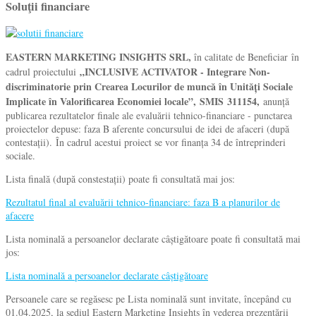
Soluţii financiare
EASTERN MARKETING INSIGHTS SRL,
în calitate de Beneficiar în
„INCLUSIVE ACTIVATOR - Integrare Non-
cadrul proiectului
discriminatorie prin Crearea Locurilor de muncă în Unități Sociale
Implicate în Valorificarea Economiei locale”, SMIS 311154,
anunță
publicarea rezultatelor finale ale evaluării tehnico-financiare - punctarea
proiectelor depuse: faza B aferente concursului de idei de afaceri (după
contestații). În cadrul acestui proiect se vor finanța 34 de întreprinderi
sociale.
Lista finală (după constestații) poate fi consultată mai jos:
Rezultatul final al evaluării tehnico-financiare: faza B a planurilor de
afacere
Lista nominală a persoanelor declarate câștigătoare poate fi consultată mai
jos:
Lista nominală a persoanelor declarate câștigătoare
Persoanele care se regăsesc pe Lista nominală sunt invitate, începând cu
01.04.2025, la sediul Eastern Marketing Insights în vederea prezentării