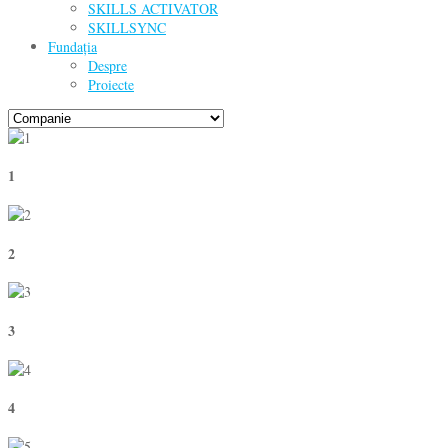
SKILLS ACTIVATOR
SKILLSYNC
Fundația
Despre
Proiecte
1
2
3
4