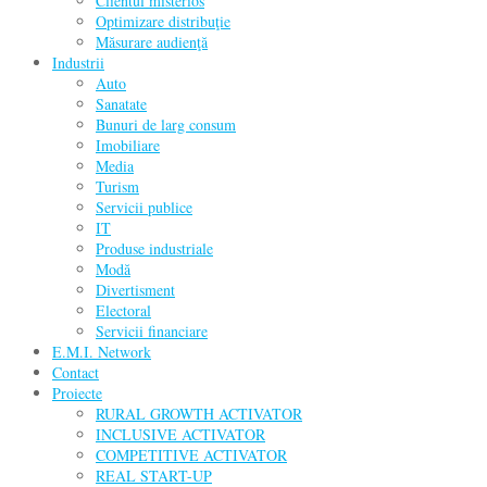
Clientul misterios
Optimizare distribuţie
Măsurare audienţă
Industrii
Auto
Sanatate
Bunuri de larg consum
Imobiliare
Media
Turism
Servicii publice
IT
Produse industriale
Modă
Divertisment
Electoral
Servicii financiare
E.M.I. Network
Contact
Proiecte
RURAL GROWTH ACTIVATOR
INCLUSIVE ACTIVATOR
COMPETITIVE ACTIVATOR
REAL START-UP