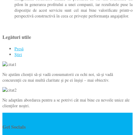
pilon în generarea profitului a unei companii, iar rezultatele puse la
dispoziție de acest serviciu sunt cel mai bine valorificate printr-o
perspectivă constructivă în ceea ce privește performanța angajaților.
Legături utile
Presă
Ştiri
Ne ajutăm clienții să-și vadă consumatorii cu ochi noi, să-și vadă
concurenții cu mai multă claritate și pe ei înșiși – mai obiectiv.
Ne adaptăm abordarea pentru a se potrivi cât mai bine cu nevoile unice ale
clienţilor noştri.
GDPR
Get Socials