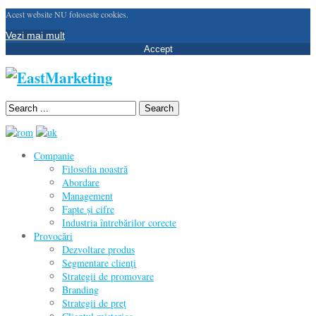
Acest website NU foloseste cookies.
Vezi mai mult
Accept
Search
Companie
Filosofia noastră
Abordare
Management
Fapte și cifre
Industria întrebărilor corecte
Provocări
Dezvoltare produs
Segmentare clienţi
Strategii de promovare
Branding
Strategii de preţ