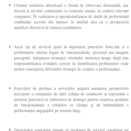
Clientul misterios abordează o formă de observare disimulată, dar
directă la nivelul contactului cu resursele umane în context relevant
companiei. În realizarea și operaționalizarea de studii de performanță
combinăm accesul din interior în mediul ales cu o perspectivă
analitică obiectivă în redarea rezultatelor.
Acest tip de serviciu ajută în depistarea punctelor forte,dar și a
problemelor interne legate de funcționalitate, personal sau imagine
percepută. Adoptarea strategiei clientului misterios atrage după sine
responsabilitatea evaluării corecte în identificarea problemelor reale
pentru conceperea diferitelor strategii de creștere a performanței.
Exercițiul de probare a serviciilor asigură asumarea perspectivei
percepute a companiei de către echipa de conducere și reprezintă o
premisă puternică în elaborarea de strategii pentru creșterea gradului
de funcționalitate a relațiilor cu clienții și de îmbunătățire a
performanței angajaților pe termen lung.
Integritatea resurselor umane în prestarea de servicii constituie un