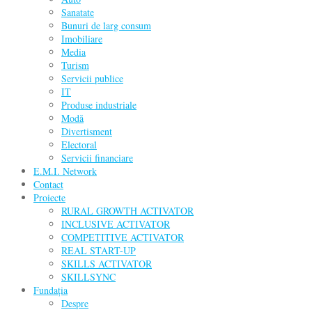
Sanatate
Bunuri de larg consum
Imobiliare
Media
Turism
Servicii publice
IT
Produse industriale
Modă
Divertisment
Electoral
Servicii financiare
E.M.I. Network
Contact
Proiecte
RURAL GROWTH ACTIVATOR
INCLUSIVE ACTIVATOR
COMPETITIVE ACTIVATOR
REAL START-UP
SKILLS ACTIVATOR
SKILLSYNC
Fundația
Despre