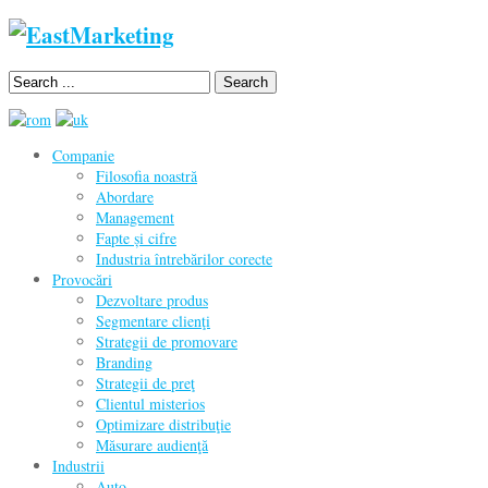
Search
Companie
Filosofia noastră
Abordare
Management
Fapte și cifre
Industria întrebărilor corecte
Provocări
Dezvoltare produs
Segmentare clienţi
Strategii de promovare
Branding
Strategii de preţ
Clientul misterios
Optimizare distribuţie
Măsurare audienţă
Industrii
Auto