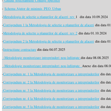
-
Ghidul Solicitantului Condiții Specifice
-
Schema Ajutor de minimis_PEO_Urban
-
Metodologia de selectie a planurilor de afaceri_rev
1 din data 10.09.2024
-
Corrigendum 1 la Metodologia de selectie a planurilor de afaceri
din data 01
-
Metodologia de selectie a planurilor de afaceri_rev 2
din data 01.10.2024
-
Corrigendum 2 la Metodologia de selectie a planurilor de afaceri
din data 01
-
Instructiune contractare
din data 04.07.2025
-Metodologie monitorizare intreprinderi nou-înființate
din data 08.08.2025
-Metodologie monitorizare intreprinderi nou-înființate
Anexe din data 08.
-
Corrigendum nr. 1 la Metodologia de monitorizare a intreprinderilor
din dat
-
Corrigendum nr. 2 la Metodologia de monitorizare a intreprinderilor
din dat
-Corrigendum nr. 3 la Metodologia de monitorizare a intreprinderilor
din dat
-Corrigendum nr. 4 la Metodologia de monitorizare a intreprinderilor
din dat
-Corrigendum nr. 5 la Metodologia de monitorizare a intreprinderilor
din dat