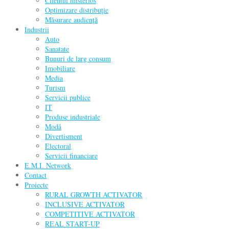
Clientul misterios
Optimizare distribuţie
Măsurare audienţă
Industrii
Auto
Sanatate
Bunuri de larg consum
Imobiliare
Media
Turism
Servicii publice
IT
Produse industriale
Modă
Divertisment
Electoral
Servicii financiare
E.M.I. Network
Contact
Proiecte
RURAL GROWTH ACTIVATOR
INCLUSIVE ACTIVATOR
COMPETITIVE ACTIVATOR
REAL START-UP