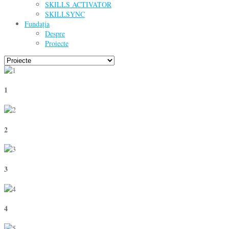
SKILLS ACTIVATOR
SKILLSYNC
Fundația
Despre
Proiecte
1
2
3
4