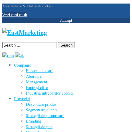
Acest website NU foloseste cookies.
Vezi mai mult
Accept
Search
Companie
Filosofia noastră
Abordare
Management
Fapte și cifre
Industria întrebărilor corecte
Provocări
Dezvoltare produs
Segmentare clienţi
Strategii de promovare
Branding
Strategii de preţ