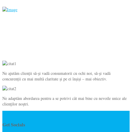
Ne ajutăm clienții să-și vadă consumatorii cu ochi noi, să-și vadă
concurenții cu mai multă claritate și pe ei înșiși – mai obiectiv.
Ne adaptăm abordarea pentru a se potrivi cât mai bine cu nevoile unice ale
clienţilor noştri.
GDPR
Get Socials