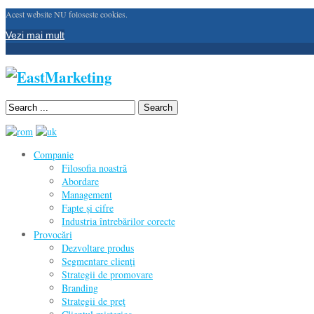
Acest website NU foloseste cookies.
Vezi mai mult
Search
Companie
Filosofia noastră
Abordare
Management
Fapte și cifre
Industria întrebărilor corecte
Provocări
Dezvoltare produs
Segmentare clienţi
Strategii de promovare
Branding
Strategii de preţ