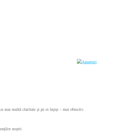
u mai multă claritate și pe ei înșiși – mai obiectiv.
nţilor noştri.