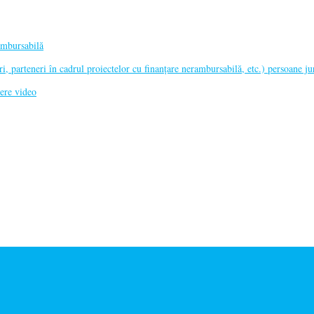
ambursabilă
parteneri în cadrul proiectelor cu finanțare nerambursabilă, etc.) persoane ju
re video