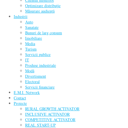
Clientul misterios
Optimizare distribuţie
Măsurare audienţă
Industrii
Auto
Sanatate
Bunuri de larg consum
Imobiliare
Media
Turism
Servicii publice
IT
Produse industriale
Modă
Divertisment
Electoral
Servicii financiare
E.M.I. Network
Contact
Proiecte
RURAL GROWTH ACTIVATOR
INCLUSIVE ACTIVATOR
COMPETITIVE ACTIVATOR
REAL START-UP