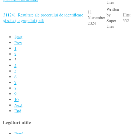
User
Written
11
311241_Rezultate ale procesului de identificare
by
Hits:
November
și selecție grupului țintă
Super
552
2024
User
Start
Prev
1
2
3
4
5
6
7
8
9
10
Next
End
Legături utile
Presă