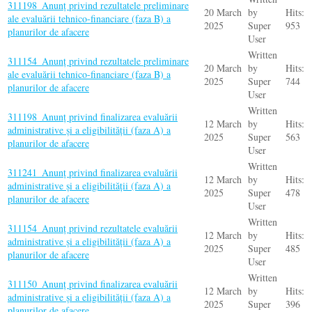
311198_Anunț privind rezultatele preliminare
20 March
by
Hits:
ale evaluării tehnico-financiare (faza B) a
2025
Super
953
planurilor de afacere
User
Written
311154_Anunț privind rezultatele preliminare
20 March
by
Hits:
ale evaluării tehnico-financiare (faza B) a
2025
Super
744
planurilor de afacere
User
Written
311198_Anunț privind finalizarea evaluării
12 March
by
Hits:
administrative și a eligibilității (faza A) a
2025
Super
563
planurilor de afacere
User
Written
311241_Anunț privind finalizarea evaluării
12 March
by
Hits:
administrative și a eligibilității (faza A) a
2025
Super
478
planurilor de afacere
User
Written
311154_Anunț privind rezultatele evaluării
12 March
by
Hits:
administrative și a eligibilității (faza A) a
2025
Super
485
planurilor de afacere
User
Written
311150_Anunț privind finalizarea evaluării
12 March
by
Hits:
administrative și a eligibilității (faza A) a
2025
Super
396
planurilor de afacere