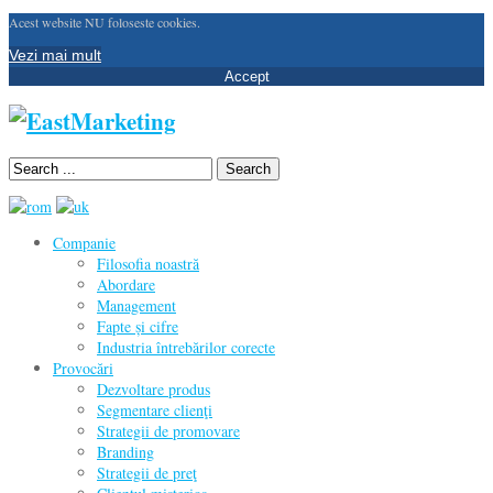
Acest website NU foloseste cookies.
Vezi mai mult
Accept
Search
Companie
Filosofia noastră
Abordare
Management
Fapte și cifre
Industria întrebărilor corecte
Provocări
Dezvoltare produs
Segmentare clienţi
Strategii de promovare
Branding
Strategii de preţ