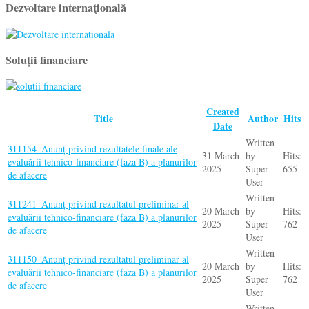
Dezvoltare internaţională
Soluţii financiare
Created
Title
Author
Hits
Date
Written
311154_Anunț privind rezultatele finale ale
31 March
by
Hits:
evaluării tehnico-financiare (faza B) a planurilor
2025
Super
655
de afacere
User
Written
311241_Anunț privind rezultatul preliminar al
20 March
by
Hits:
evaluării tehnico-financiare (faza B) a planurilor
2025
Super
762
de afacere
User
Written
311150_Anunț privind rezultatul preliminar al
20 March
by
Hits:
evaluării tehnico-financiare (faza B) a planurilor
2025
Super
762
de afacere
User
Written