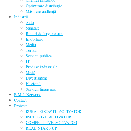
Clientul misterios
Optimizare distribuţie
Măsurare audienţă
Industrii
Auto
Sanatate
Bunuri de larg consum
Imobiliare
Media
Turism
Servicii publice
IT
Produse industriale
Modă
Divertisment
Electoral
Servicii financiare
E.M.I. Network
Contact
Proiecte
RURAL GROWTH ACTIVATOR
INCLUSIVE ACTIVATOR
COMPETITIVE ACTIVATOR
REAL START-UP