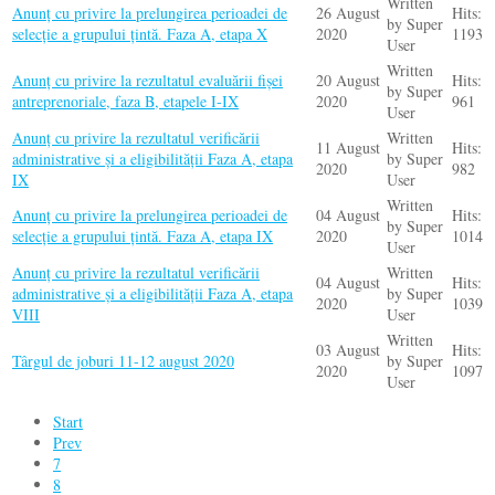
Written
Anunț cu privire la prelungirea perioadei de
26 August
Hits:
by Super
selecție a grupului țintă. Faza A, etapa X
2020
1193
User
Written
Anunț cu privire la rezultatul evaluării fișei
20 August
Hits:
by Super
antreprenoriale, faza B, etapele I-IX
2020
961
User
Anunț cu privire la rezultatul verificării
Written
11 August
Hits:
administrative și a eligibilității Faza A, etapa
by Super
2020
982
IX
User
Written
Anunț cu privire la prelungirea perioadei de
04 August
Hits:
by Super
selecție a grupului țintă. Faza A, etapa IX
2020
1014
User
Anunț cu privire la rezultatul verificării
Written
04 August
Hits:
administrative și a eligibilității Faza A, etapa
by Super
2020
1039
VIII
User
Written
03 August
Hits:
Târgul de joburi 11-12 august 2020
by Super
2020
1097
User
Start
Prev
7
8