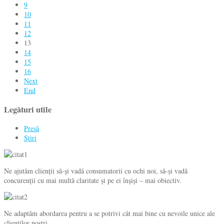
9
10
11
12
13
14
15
16
Next
End
Legături utile
Presă
Ştiri
Ne ajutăm clienții să-și vadă consumatorii cu ochi noi, să-și vadă
concurenții cu mai multă claritate și pe ei înșiși – mai obiectiv.
Ne adaptăm abordarea pentru a se potrivi cât mai bine cu nevoile unice ale
clienţilor noştri.