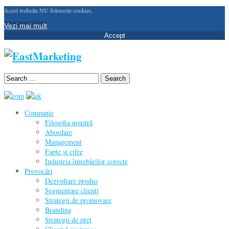
Acest website NU foloseste cookies.
Vezi mai mult
Accept
Search
Companie
Filosofia noastră
Abordare
Management
Fapte și cifre
Industria întrebărilor corecte
Provocări
Dezvoltare produs
Segmentare clienţi
Strategii de promovare
Branding
Strategii de preţ