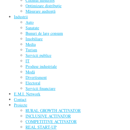
Clientul misterios
Optimizare distribuţie
Măsurare audienţă
Industrii
Auto
Sanatate
Bunuri de larg consum
Imobiliare
Media
Turism
Servicii publice
IT
Produse industriale
Modă
Divertisment
Electoral
Servicii financiare
E.M.I. Network
Contact
Proiecte
RURAL GROWTH ACTIVATOR
INCLUSIVE ACTIVATOR
COMPETITIVE ACTIVATOR
REAL START-UP