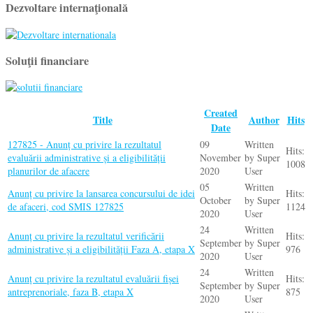
Dezvoltare internaţională
Soluţii financiare
Created
Title
Author
Hits
Date
127825 - Anunț cu privire la rezultatul
09
Written
Hits:
evaluării administrative și a eligibilității
November
by Super
1008
planurilor de afacere
2020
User
05
Written
Anunț cu privire la lansarea concursului de idei
Hits:
October
by Super
de afaceri, cod SMIS 127825
1124
2020
User
24
Written
Anunț cu privire la rezultatul verificării
Hits:
September
by Super
administrative și a eligibilității Faza A, etapa X
976
2020
User
24
Written
Anunț cu privire la rezultatul evaluării fișei
Hits:
September
by Super
antreprenoriale, faza B, etapa X
875
2020
User