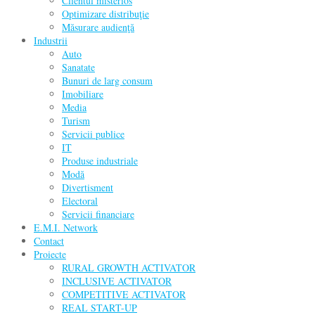
Clientul misterios
Optimizare distribuţie
Măsurare audienţă
Industrii
Auto
Sanatate
Bunuri de larg consum
Imobiliare
Media
Turism
Servicii publice
IT
Produse industriale
Modă
Divertisment
Electoral
Servicii financiare
E.M.I. Network
Contact
Proiecte
RURAL GROWTH ACTIVATOR
INCLUSIVE ACTIVATOR
COMPETITIVE ACTIVATOR
REAL START-UP